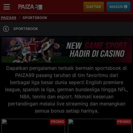
Download
Mobile App
DAFTAR
MASUK
PAIZA99
SPORTSBOOK
SPORTSBOOK
Dapatkan pengalaman terbaik bermain sportsbook di
PAIZA99 pasang taruhan di tim favoritmu dari
berbagal liga besar dunia
seperti English premiere
league, spanish la liga, german
bundesliga hingga NFL,
NBA, tennis dan esport.
Nikmati keseruan
pertandingan melalui live streaming
dan menangkan
semua bonus setiap harinya.
PROMO
PROMO