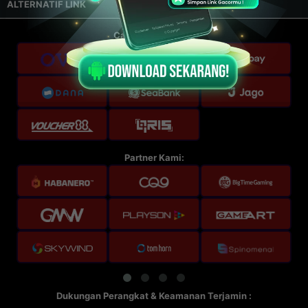
ALTERNATIF LINK
ANTI BLOKIR
Cara Pembayaran:
Partner Kami:
Dukungan Perangkat & Keamanan Terjamin :