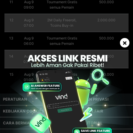
11
Aug 9
Tournament Gratis
500.000
09:00
semua Pemain
12
Aug 9
2M Daily Freeroll,
2.000.000
07:00
Tcoins Buy-in
13
Aug 9
Tournament Gratis
500.000
×
06:00
semua Pemain
14
Aug 9
Tournament Gratis
500.000
03:00
semua Pemain
15
Aug 9
Tournament Gratis
500.000
01:00
semua Pemain
PERATURAN
KEBIJAKAN PRIVASI
KEBIJAKAN COOKIES
PERMAINAN FAIR
CARA BERMAIN
VIDEO TUTORIAL